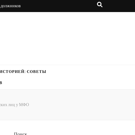
а должников
ИСТОРИЕЙ: СОВЕТЫ
В
еских лиц у МФО
Поиск