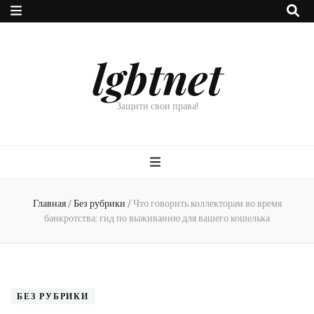
lgbtnet
Защити свои права!
Главная
/
Без рубрики
/
Что говорить коллекторам во время
банкротства: гид по выживанию для вашего кошелька
БЕЗ РУБРИКИ